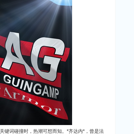
关键词碰撞时，热潮可想而知。*齐达内*，曾是法