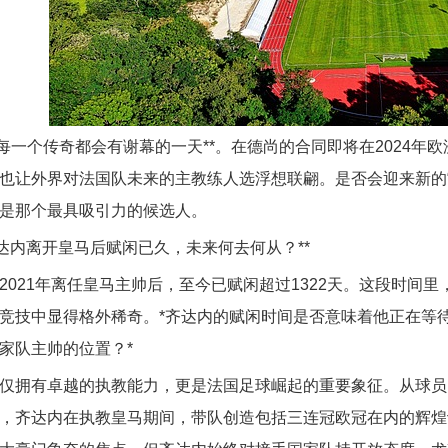
*每一个传奇都会有谢幕的一天**。在德尚的合同即将在2024
也让外界对法国队未来的主教练人选浮想联翩。是否会迎来新的
是那个最具吸引力的候选人。
**齐达内离开皇马后赋闲已久，未来何去何从？**
2021年离任皇马主帅后，至今已赋闲超过1322天。这段时间
竞技中显得格外稀奇。*齐达内的赋闲时间是否意味着他正在等
家队主帅的位置？*
仅拥有卓越的执教能力，更是法国足球崛起的重要象征。从球员
，齐达内在执教皇马期间，带队创造包括三连冠欧冠在内的辉煌