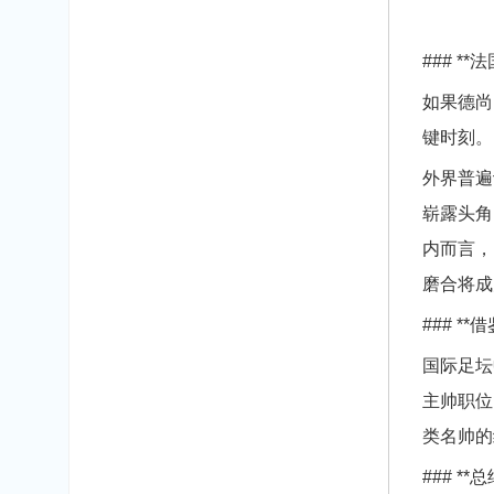
### 
如果德尚
键时刻。
外界普遍
崭露头角
内而言，
磨合将成
### 
国际足坛
主帅职位
类名帅的
### 