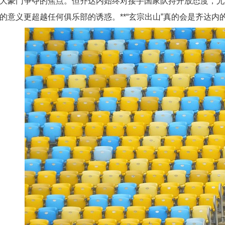
大豪门争夺的焦点。但齐达内始终对接手国家队持开放态度，尤
的意义更超越任何俱乐部的诱惑。**“玄宗出山”真的会是齐达内的