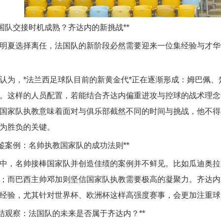
**法国队交接时机成熟？齐达内的新挑战**
明夏选择离任，法国队的新阶段必然需要迎来一位集经验与才华
认为，*法兰西足球队目前的新黄金代*正在逐渐形成：姆巴佩
。这样的人员配置，若能结合齐达内偏重进攻与控球的战术理念
国家队执教意味着面对与俱乐部截然不同的时间与挑战，他不得
为胜负的关键。
**借鉴案例：名帅执教国家队的成功法则**
中，名帅接棒国家队并创造佳绩的案例并不鲜见。比如瓜迪奥拉
；而巴西主帅邓加则坚信国家队执教需要极高的凝聚力。齐达内
经验，尤其针对世界杯、欧洲杯这样高强度赛事，会更加注重球
**总结观察：法国队的未来是否属于齐达内？**