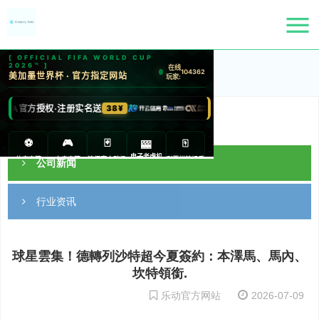
首页
>
新闻中心
新闻中心
公司新闻
行业资讯
球星雲集！德轉列沙特超今夏簽約：本澤馬、馬內、
坎特領銜.
乐动官方网站
2026-07-09