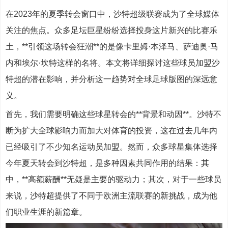
在2023年的夏季转会窗口中，沙特超级联赛成为了全球媒体
关注的焦点。众多足坛巨星纷纷选择投身这片新兴的比赛乐
土，**引领这场转会狂潮**的是像卡里姆·本泽马、萨迪奥·马
内和埃尔·坎特这样的名将。本文将详细探讨这些球员加盟沙
特超的潜在影响，并分析这一趋势对全球足球版图的深远意
义。
首先，我们需要明确这些球星转会的**背景和动因**。沙特不
断为扩大全球影响力而加大对体育的投资，这在过去几年内
已经吸引了不少知名运动员加盟。然而，众多球星集体选择
今年夏天转会到沙特超，是多种因素共同作用的结果：其
中，**高额薪酬**无疑是主要的驱动力；其次，对于一些球员
来说，沙特超提供了不同于欧洲主流联赛的新挑战，成为他
们职业生涯的新篇章。