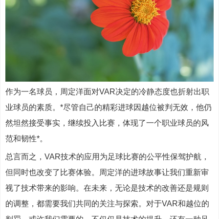
作为一名球员，周定洋面对VAR决定的冷静态度也折射出职
业球员的素质。*尽管自己的精彩进球因越位被判无效，他仍
然坦然接受事实，继续投入比赛，体现了一个职业球员的风
范和韧性*。
总言而之，VAR技术的应用为足球比赛的公平性保驾护航，
但同时也改变了比赛体验。周定洋的进球故事让我们重新审
视了技术带来的影响。在未来，无论是技术的改善还是规则
的调整，都需要我们共同的关注与探索。对于VAR和越位的