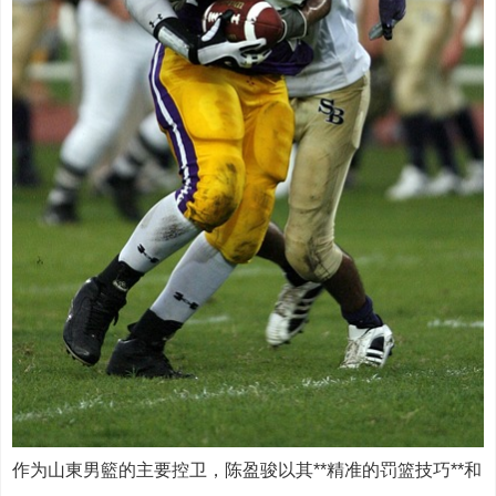
作为山東男籃的主要控卫，陈盈骏以其**精准的罚篮技巧**和