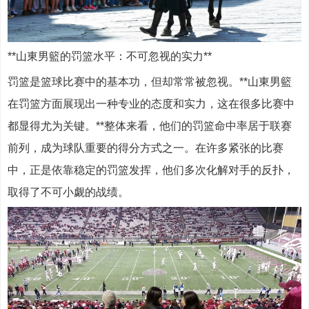
**山東男籃的罚篮水平：不可忽视的实力**
罚篮是篮球比赛中的基本功，但却常常被忽视。**山東男籃
在罚篮方面展现出一种专业的态度和实力，这在很多比赛中
都显得尤为关键。**整体来看，他们的罚篮命中率居于联赛
前列，成为球队重要的得分方式之一。在许多紧张的比赛
中，正是依靠稳定的罚篮发挥，他们多次化解对手的反扑，
取得了不可小觑的战绩。