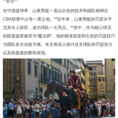
**前言**
在中国篮球界，山東男籃一直以出色的技术和团队精神在
CBA联赛中占有一席之地。**近年来，山東男籃的罚篮水平
尤其令人惊叹，成为球队一大亮点。**其中，作为核心球员
的陈盈骏更被誉为“魔法师”，他的精准投篮和出色的罚篮技巧
为团队多次化险为夷。本文将深入探讨这支球队的罚篮实力
以及陈盈骏的辉煌表现。