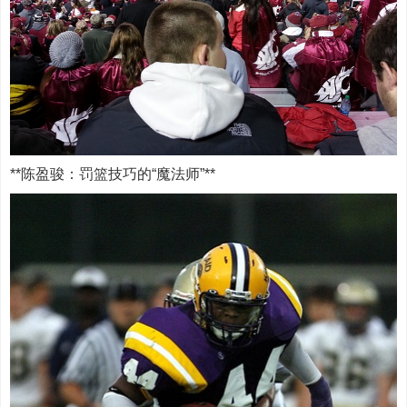
**陈盈骏：罚篮技巧的“魔法师”**