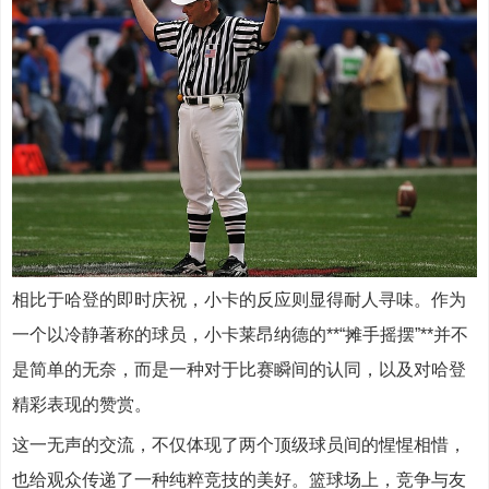
相比于哈登的即时庆祝，小卡的反应则显得耐人寻味。作为
一个以冷静著称的球员，小卡莱昂纳德的**“摊手摇摆”**并不
是简单的无奈，而是一种对于比赛瞬间的认同，以及对哈登
精彩表现的赞赏。
这一无声的交流，不仅体现了两个顶级球员间的惺惺相惜，
也给观众传递了一种纯粹竞技的美好。篮球场上，竞争与友