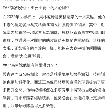
## **案例分析：重要比賽中的大心臟**
在2022年世界杯上，貝林厄姆是英格蘭隊的一大亮點。他在
中場的穩定發揮為英格蘭隊闖入四強提供了保障。其中，對
陣塞內加爾的一場比賽尤為關鍵。貝林厄姆負責在中場組織
進攻，並通過一次關鍵的助攻幫助英格蘭先開紀錄。這樣的
表現，正如當年的齊達內一樣，能夠在大賽中抓住瞬間機
會，堪稱“大心臟”球員。
## **為何說他擁有無限潛力？**
與齊達內成名時相比，當今足球環境更加競爭激烈，技術訓
練也更加科學化。而這正為像貝林厄姆這樣的球員提供了更
多提升空間。他年紀輕輕便在多項賽事中展現出自己的領袖
氣質，而未來隨著經驗積累，他勢必會在技術細節上更加精
進，並帶領球隊贏得更多榮譽。