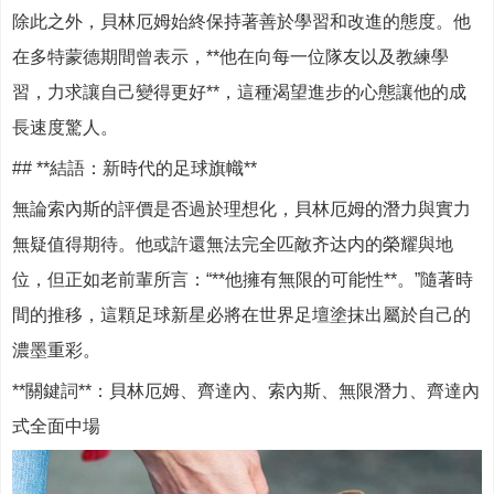
除此之外，貝林厄姆始終保持著善於學習和改進的態度。他
在多特蒙德期間曾表示，**他在向每一位隊友以及教練學
習，力求讓自己變得更好**，這種渴望進步的心態讓他的成
長速度驚人。
## **結語：新時代的足球旗幟**
無論索內斯的評價是否過於理想化，貝林厄姆的潛力與實力
無疑值得期待。他或許還無法完全匹敵齐达内的榮耀與地
位，但正如老前輩所言：“**他擁有無限的可能性**。”隨著時
間的推移，這顆足球新星必將在世界足壇塗抹出屬於自己的
濃墨重彩。
**關鍵詞**：貝林厄姆、齊達內、索內斯、無限潛力、齊達內
式全面中場