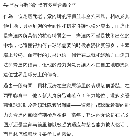
## **索內斯的評價有多重含義？**
作為一位足壇元老，索內斯的評價並非空穴來風。相較於其
他中場，貝林厄姆的全面性和穩定性讓他格外突出，而這正
是齊達內所具備的核心特質之一。齊達內不僅是技術出色的
中場，他還懂得如何在球隊需要的時候改變比賽節奏，主宰
場上形勢。而年輕的貝林厄姆，儘管在成就和經驗方面還無
法與齊達內媲美，但他的潛力與氣質讓人不由自主地聯想到
這位世界足球史上的傳奇。
過去一段時間，貝林厄姆在皇家馬德里的表現堪稱驚豔。在
西甲聯賽中，他以新人身份迅速確立了主力地位，還多次憑
藉進球和助攻帶領球隊渡過難關——這種扛起球隊希望的能
力與齊達內巔峰時期極為相似。當年，齐达内无论是在尤文
图斯还是皇家马德里都以极强的适应与整合能力被人铭记，
而貝林厄姆顯然具备类似的风貌。