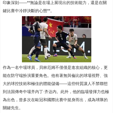
印象深刻——**無論是在場上展現出的技術能力，還是在關
鍵比賽中冷靜決斷的心態**。
作為一名中場球員，貝林厄姆不僅僅是進攻組織的核心，更
能在防守端扮演重要角色。他有著無與倫比的球場視野、強
大的球控技術和極佳的體能儲備——這些特質讓人不禁聯想
到法国傳奇中場齐內丁·齐达内。此外，他的臨場發揮力也極
為出色，曾多次在歐冠和國際比賽中挺身而出，成為球隊的
關鍵先生。