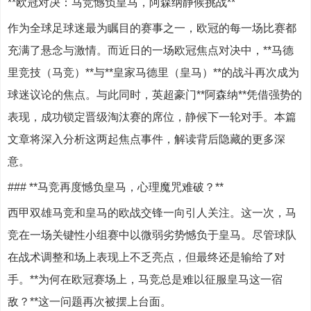
**欧冠对决：马竞憾负皇马，阿森纳静候挑战**
作为全球足球迷最为瞩目的赛事之一，欧冠的每一场比赛都
充满了悬念与激情。而近日的一场欧冠焦点对决中，**马德
里竞技（马竞）**与**皇家马德里（皇马）**的战斗再次成为
球迷议论的焦点。与此同时，英超豪门**阿森纳**凭借强势的
表现，成功锁定晋级淘汰赛的席位，静候下一轮对手。本篇
文章将深入分析这两起焦点事件，解读背后隐藏的更多深
意。
### **马竞再度憾负皇马，心理魔咒难破？**
西甲双雄马竞和皇马的欧战交锋一向引人关注。这一次，马
竞在一场关键性小组赛中以微弱劣势憾负于皇马。尽管球队
在战术调整和场上表现上不乏亮点，但最终还是输给了对
手。**为何在欧冠赛场上，马竞总是难以征服皇马这一宿
敌？**这一问题再次被摆上台面。