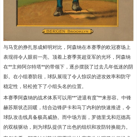
与马竞的挣扎形成鲜明对比，阿森纳在本赛季的欧冠赛场上
表现得令人眼前一亮。顶着上赛季英超亚军的光环，阿森纳
在**主帅阿尔特塔**的带领下，逐步摆脱了过去几年低迷的阴
影。在小组赛阶段，球队展现了令人惊叹的进攻效率和防守
稳定性，轻松抢下了小组头名的位置。
本赛季阿森纳的战术体系可以用**“进退有度”**来形容。中锋
赫苏斯状态回暖，结合边锋萨卡和马丁内利的快速推进，令
球队攻击线具备极高威胁。而中场方面，罗德里戈和厄德高
的双核驱动，则为球队提供了出色的组织和攻防转换能力。