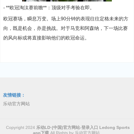
- **欧冠淘汰赛前瞻**：顶级对手考验在即。
欧冠赛场，瞬息万变。场上90分钟的表现往往定格未来的方
向，既是机会，亦是挑战。对于马竞和阿森纳，下一场比赛
的风向标或将直接影响他们的欧冠命运。
友情链接：
乐动官方网站
Copyright 2024
乐动LD·(中国)官方网站-登录入口 Ledong Sports
app下载
All Rights by
乐动官方网站