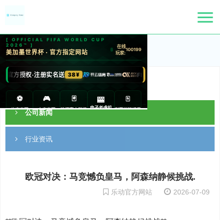
首页
>
新闻中心
新闻中心
公司新闻
行业资讯
欧冠对决：马竞憾负皇马，阿森纳静候挑战.
乐动官方网站
2026-07-09