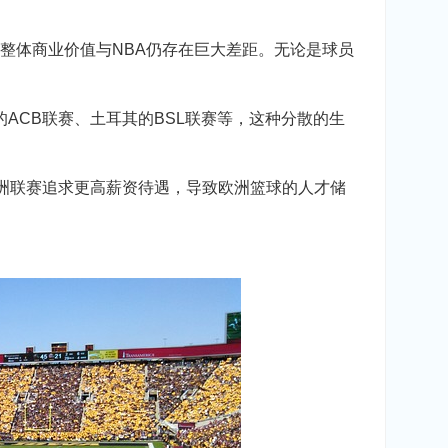
度，但其整体商业价值与NBA仍存在巨大差距。无论是球员
牙的ACB联赛、土耳其的BSL联赛等，这种分散的生
开欧洲联赛追求更高薪资待遇，导致欧洲篮球的人才储