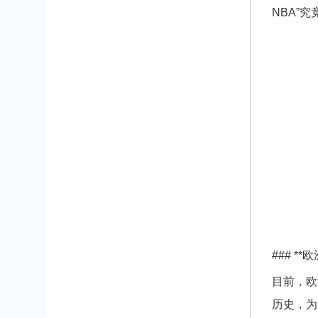
NBA”
### 
目前，欧
历史，为