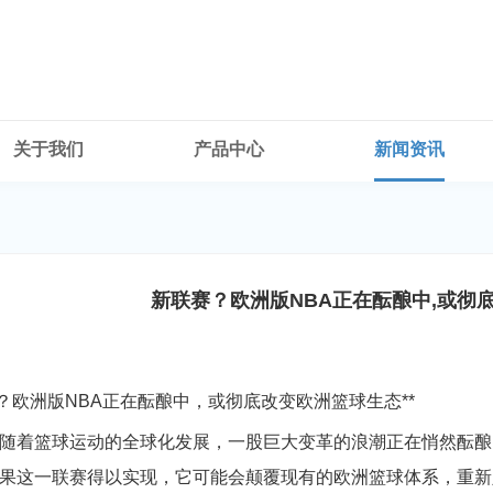
关于我们
产品中心
新闻资讯
新联赛？欧洲版NBA正在酝酿中,或彻
赛？欧洲版NBA正在酝酿中，或彻底改变欧洲篮球生态**
随着篮球运动的全球化发展，一股巨大变革的浪潮正在悄然酝酿
果这一联赛得以实现，它可能会颠覆现有的欧洲篮球体系，重新