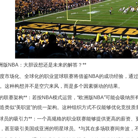
*欧洲版NBA：大胆设想还是未来的解答？**
度市场化、全球化的职业篮球联赛将借鉴NBA的成功经验，通
。这种构想并不是空穴来风，而是多个因素驱动的结果。
*统一的联赛架构**：若按NBA模式运营，“欧洲版NBA”可能会吸纳所
造类似“美职篮”的统一架构。这种组织方式不仅能够优化竞技质
*顶尖球员的吸引力**：一个高规格的职业联赛能够提供更高的薪
，甚至吸引美国或亚洲的明星球员。*与其在多场联赛间奔波，