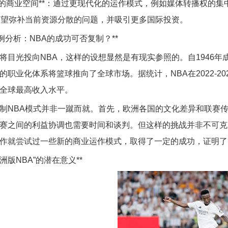
*更大的商业空间**：通过更现代化的运作模式，例如媒体转播权
有望弥补当前资源分散的问题，并吸引更多国际投资。
*案例分析：NBA的成功可否复制？**
将目光投向NBA，这样的设想显然是有现实参照的。自1946年
的职业化体系将篮球推向了全球市场。据统计，NBA在2022-2
全球最高收入水平。
制NBA模式并非一蹴而就。首先，欧洲各国的文化差异和联赛
赛之间的利益协调也需要时间和谈判。但这样的挑战并非不可克服。例
作就尝试过一些新的商业运作模式，取得了一定的成功，证明了
“欧洲版NBA”的潜在意义**