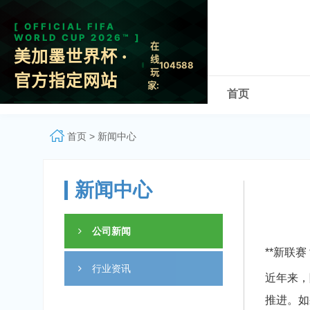
首页
首页
>
新闻中心
新闻中心
公司新闻
**新联
行业资讯
近年来，
推进。如