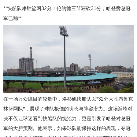
**快船队净胜篮网32分！伦纳德三节狂砍31分，哈登赞总冠
军已稳**
在一场万众瞩目的较量中，洛杉矶快船队以*32分大胜布鲁克
林篮网队*，展现了球队极佳的状态与阵容潜力。这场巅峰对
决不仅让球迷看到快船队的统治力，更是引发了哈登对总冠
军的大胆预测。他表示，如果球队能保持这样的表现，夺冠