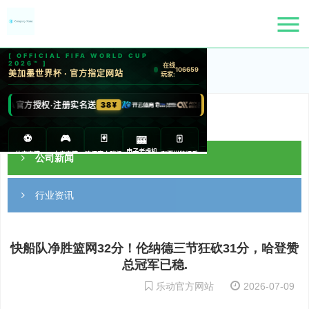
首页
>
新闻中心
新闻中心
公司新闻
行业资讯
快船队净胜篮网32分！伦纳德三节狂砍31分，哈登赞
总冠军已稳.
乐动官方网站
2026-07-09