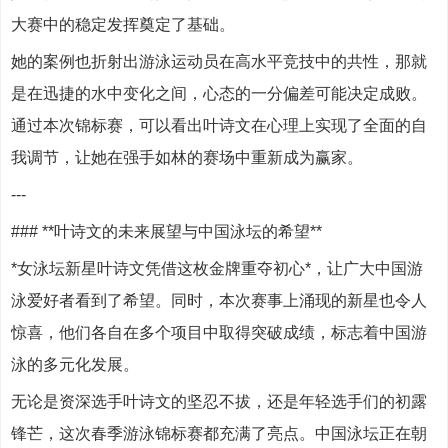
大赛中的稳定发挥奠定了基础。
她的案例也折射出游泳运动员在高水平竞技中的共性，那就
是在迅捷的水中变化之间，心态的一分偏差可能决定成败。
通过本次锦标赛，可以看出叶诗文在心理上实现了全面的自
我调节，让她在强手如林的赛场中重新成为赢家。
---
### **叶诗文的未来展望与中国泳坛的希望**
*女泳坛新星叶诗文凭借这枚金牌重夺初心*，让广大中国游
泳爱好者看到了希望。同时，本次赛事上涌现的新星也令人
惊喜，他们各自在多个项目中取得突破成绩，标志着中国游
泳的多元化发展。
无论是资深选手叶诗文的坚忍不拔，还是年轻选手们的初露
锋芒，这次春季游泳锦标赛都充满了亮点。中国泳坛正在朝