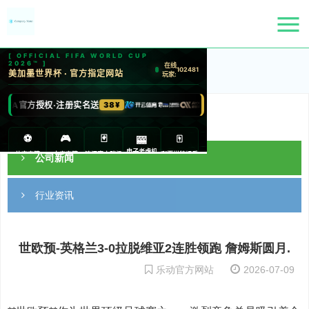
首页
>
新闻中心
新闻中心
公司新闻
行业资讯
世欧预-英格兰3-0拉脱维亚2连胜领跑 詹姆斯圆月.
乐动官方网站
2026-07-09