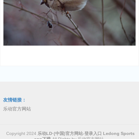
友情链接：
乐动官方网站
Copyright 2024
乐动LD·(中国)官方网站-登录入口 Ledong Sports