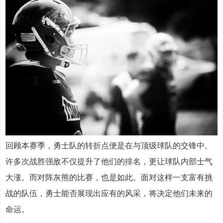
回顾本赛季，勇士队的转折点便是在与顶级球队的交锋中。
许多次战胜强敌不仅提升了他们的排名，更让球队内部士气
大涨。而对阵灰熊的比赛，也是如此。面对这样一支富有挑
战的队伍，勇士能否展现出应有的风采，将决定他们未来的
命运。