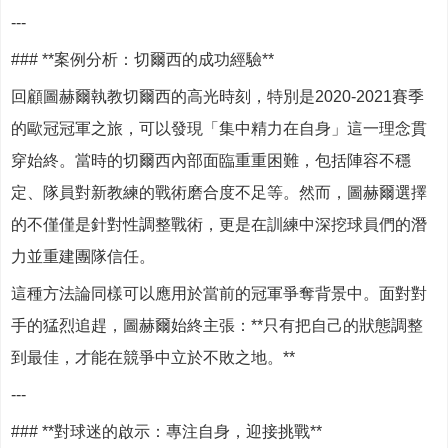
---
### **案例分析：切爾西的成功經驗**
回顧圖赫爾執教切爾西的高光時刻，特別是2020-2021賽季
的歐冠冠軍之旅，可以發現「集中精力在自身」這一理念貫
穿始終。當時的切爾西內部面臨重重困難，包括陣容不穩
定、隊員對新教練的戰術磨合度不足等。然而，圖赫爾選擇
的不僅僅是針對性調整戰術，更是在訓練中深挖球員們的潛
力並重建團隊信任。
這種方法論同樣可以應用於當前的冠軍爭奪背景中。面對對
手的猛烈追趕，圖赫爾始終主張：**只有把自己的狀態調整
到最佳，才能在競爭中立於不敗之地。**
---
### **對球迷的啟示：專注自身，迎接挑戰**