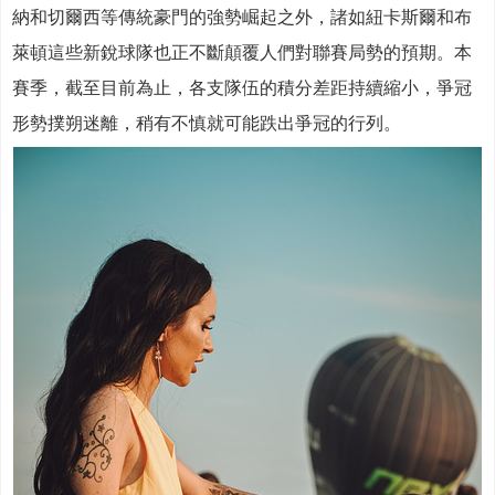
納和切爾西等傳統豪門的強勢崛起之外，諸如紐卡斯爾和布
萊頓這些新銳球隊也正不斷顛覆人們對聯賽局勢的預期。本
賽季，截至目前為止，各支隊伍的積分差距持續縮小，爭冠
形勢撲朔迷離，稍有不慎就可能跌出爭冠的行列。