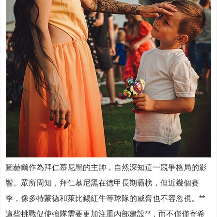
圖赫爾作為拜仁慕尼黑的主帥，自然深知這一競爭格局的影
響。眾所周知，拜仁慕尼黑在德甲長期霸榜，但近幾個賽
季，像多特蒙德和萊比錫紅牛等球隊的威脅也不容忽視。**
這些挑戰促使強隊需要更加注重內部建設**，而不僅僅寄希