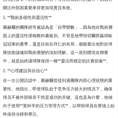
關注外部因素要來得更加現實且有效。
1. **戰術多樣性與靈活性**
圖赫爾的團隊經常被認為是「自帶變數」，因為他在戰術層
面上的靈活性堪稱教科書級別。不管是他帶領切爾西贏得歐
冠冠軍的賽季，還是目前在拜仁的布局，都能看出他對於球
隊技能儲備與戰術應變的深刻理解。這一原則體現在聯賽
中，就是始終讓球隊保持一種**靈活而穩定的比賽節奏**。
2. **心理建設與自信心**
在一次公開訪談中，圖赫爾曾提到過團隊內部心理狀態的重
要性。他指出，即使球队处于竞争压力较大的情况下，确保
球员不被外部噪音干扰是成功的关键。這也是為什麼，他倾
向于使用**更科学的压力管理方式**，以帮助球員在赛场上始
终保持冷靜和專注。