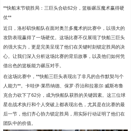
**快船末节锁胜局：三巨头合砍62分，篮板碾压魔术赢得硬
仗**
近日，洛杉矶快船队在面对奥兰多魔术的比赛中，以强大的
攻防表现赢得了一场硬仗。这场比赛不仅展现了快船三巨头
的强大实力，更是完美呈现了他们在关键时刻锁定胜局的决
心。让我们深入分析这场比赛的背后故事，以及他们如何凭
借出色的篮板能力碾压对手。
在这场比赛中，**快船三巨头表现出了非凡的合作默契与个
人能力**。卡哇伊·莱昂纳德、保罗·乔治和拉塞尔·威斯布鲁
克合力砍下了62分，成为快船队获胜的关键因素。这三位球
星在战术执行和个人突破上都表现出色，尤其是在比赛的最
后一节，他们齐心协力锁定胜局，用实际行动证明了他们在
团队中的价值。