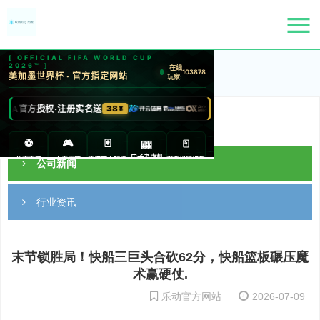
首页
>
新闻中心
新闻中心
公司新闻
行业资讯
末节锁胜局！快船三巨头合砍62分，快船篮板碾压魔
术赢硬仗.
乐动官方网站
2026-07-09