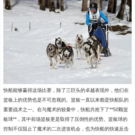
快船能够赢得这场比赛，除了三巨头的卓越表现外，他们在
篮板上的优势也是不可忽视的。篮板一直以来都是快船队的
重要战术之一。在与魔术的较量中，快船共抢下了**50颗篮
板球**，其中前场篮板更是取得了压倒性的优势。篮板球的
控制不仅阻止了魔术的二次进攻机会，也为快船的快速反击