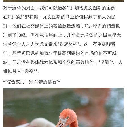
对于这样的局面，我们可以借鉴C罗加盟尤文图斯的案例。
在C罗的加盟初期，尤文图斯的商业价值得到了极大的提
升，他们在社交媒体上的粉丝数量激增，C罗球衣的销量也
冲到了顶峰。但在竞技层面上，几乎毫无争议的超级巨星无
法单凭个人之力为尤文带来*欧冠奖杯*。这一案例提醒我
们，尽管姆巴佩的加盟对于提高阿森纳的市场价值不可或
缺，但若没有整体战术体系和全队的高效协作，*仅靠他一人
难以带来**质变**。
**综合实力：冠军梦的基石**