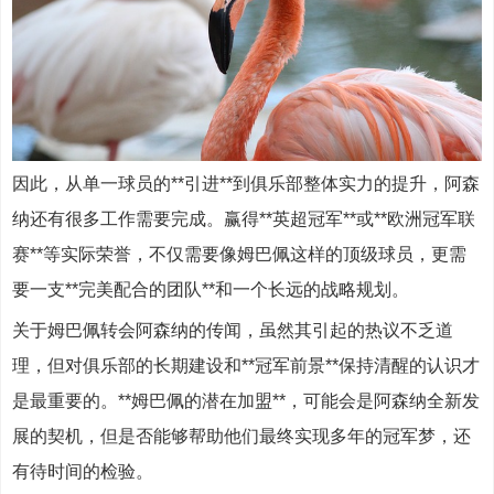
因此，从单一球员的**引进**到俱乐部整体实力的提升，阿森
纳还有很多工作需要完成。赢得**英超冠军**或**欧洲冠军联
赛**等实际荣誉，不仅需要像姆巴佩这样的顶级球员，更需
要一支**完美配合的团队**和一个长远的战略规划。
关于姆巴佩转会阿森纳的传闻，虽然其引起的热议不乏道
理，但对俱乐部的长期建设和**冠军前景**保持清醒的认识才
是最重要的。**姆巴佩的潜在加盟**，可能会是阿森纳全新发
展的契机，但是否能够帮助他们最终实现多年的冠军梦，还
有待时间的检验。