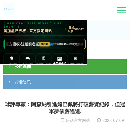
首页
>
新闻中心
新闻中心
公司新闻
行业资讯
球評專家：阿森納引進姆巴佩將打破薪資紀錄，但冠
軍夢依舊遙遠.
乐动官方网站
2026-07-09