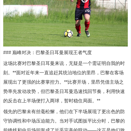
### 巅峰对决：巴黎圣日耳曼展现王者气度
这场比赛对巴黎圣日耳曼来说，无疑是一个需证明自我的时
刻。**面对近年来一直追赶其统治地位的里昂，巴黎在客场
展现出了更强的比赛掌控力。**比赛开场，里昂凭借主场之
势率先发动攻势，但巴黎圣日耳曼迅速找回节奏，利用快速
的反击在上半场便打入两球，暂时稳住局面。**
领先的巴黎未有丝毫松懈，他们在下半场展现了更出色的防
守协调性和中场压迫能力。当对手试图扳平比分时，巴黎的
前锋线和中后场间形成了近乎完美的联动——这正是他们致