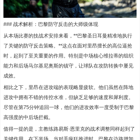
### 战术解析：巴黎防守反击的大师级体现
从本场比赛的技战术安排来看，**巴黎圣日耳曼精准地执行
了关键的防守反击策略。**这点在面对里昂擅长的高位逼抢
时，起到了至关重要的作用。特别是中场核心维拉蒂的组织
能力和后场马尔基尼奥斯的镇守，让球队在攻防转换中屡见
成效。
相比之下，里昂在进攻端的表现略显疲软。他们虽然在阵地
进攻中拥有不错的传控水准，但缺乏足够的速度和犀利度。
尽管在第75分钟追回一球，他们的进攻效率一度受制于巴黎
高强度的中后场拦截。
值得一提的是，主教练路易斯·恩里克的战术调整同样起到了
关键作用。在下半场，当对手疯狂推进时，巴黎在边路增加