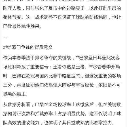
防守人数，同时强化了反击中的边路突击，以此打乱里昂的
整体节奏。这一战术调整不仅保证了球队的防线稳固，也让
巴黎最终稳住胜果。
---
### 豪门争锋的背后意义
作为本赛季法甲排名争夺的关键战，**巴黎圣日耳曼此次客
场胜利释放了重要信号：王者依然是王者。**尽管赛季开局
时，巴黎在欧冠与国内比赛中略显疲态，但这次重要的客场
三分，再度证明他们依靠强大阵容与丰富经验，依旧是不可
撼动的霸主。
从数据分析看，巴黎在全场控球率上略微落后，但在关键数
据如射正次数和拦截效率上占据明显优势。这不仅说明了球
队高效的进攻能力，也体现了其日益成熟的比赛掌控力。