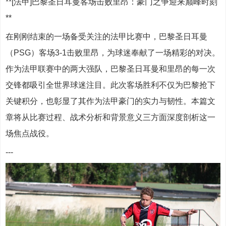
**[法甲]巴黎圣日耳曼客场击败里昂：豪门之争迎来巅峰时刻
**
在刚刚结束的一场备受关注的法甲比赛中，巴黎圣日耳曼
（PSG）客场3-1击败里昂，为球迷奉献了一场精彩的对决。
作为法甲联赛中的两大强队，巴黎圣日耳曼和里昂的每一次
交锋都吸引全世界球迷注目。此次客场胜利不仅为巴黎抢下
关键积分，也彰显了其作为法甲豪门的实力与韧性。本篇文
章将从比赛过程、战术分析和背景意义三方面深度剖析这一
场焦点战役。
---