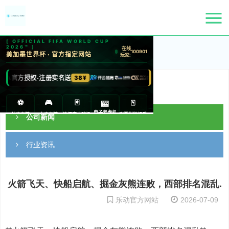
首页
>
新闻中心
新闻中心
公司新闻
行业资讯
火箭飞天、快船启航、掘金灰熊连败，西部排名混乱.
乐动官方网站
2026-07-09