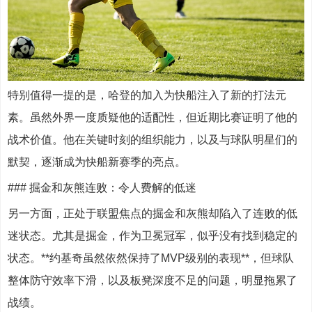
特别值得一提的是，哈登的加入为快船注入了新的打法元
素。虽然外界一度质疑他的适配性，但近期比赛证明了他的
战术价值。他在关键时刻的组织能力，以及与球队明星们的
默契，逐渐成为快船新赛季的亮点。
### 掘金和灰熊连败：令人费解的低迷
另一方面，正处于联盟焦点的掘金和灰熊却陷入了连败的低
迷状态。尤其是掘金，作为卫冕冠军，似乎没有找到稳定的
状态。**约基奇虽然依然保持了MVP级别的表现**，但球队
整体防守效率下滑，以及板凳深度不足的问题，明显拖累了
战绩。