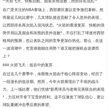
**火箭飞天、快船启航、掘金灰熊连败，西部排名混乱**
在广受关注的NBA赛场上，西部赛区素以竞争激烈著称。然
而最近几轮比赛中，几支球队接连贡献了令人意外的表现，
让西部排名再次陷入混沌状态。*火箭的逐渐复苏、快船的强
势开局以及掘金和灰熊的意外连败*，不仅打乱了球迷对西部
格局的预测，也让各队之间的竞争更加白热化。那么，在这
一波浪潮中，究竟谁能稳住局势？谁又能把握机会逆袭而
上？
### 火箭飞天：低谷中的复苏
在过去几个赛季中，休斯敦火箭由于核心阵容变动，经历了
一段漫长的低谷期。然而，今年火箭展现出了不俗的战斗
力。上一场比赛，他们凭借*新秀球员与老将完美联合的表现
*，力压对手拿下宝贵的胜利。这不仅激发了球队信心，更让
球队重燃冲击季后赛的希望。