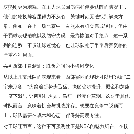
灰熊则更为糟糕。在主力球员因伤病和停赛缺阵的情况下，
他们的轮换阵容显得力不从心，关键时刻无法找到解决方
案。例如，在上一场比赛中，灰熊本有机会完成逆转，但由
于罚球表现糟糕以及防守失误，最终惨遭对手绝杀。这一系
列的连败，不仅让球迷忧心，也让球队处于争季后赛资格的
严重不利局面。
### 西部排名混乱：胜负之间的小格局变化
从以上几支球队的表现来看，西部赛区的现状可以用“混乱”二
字来形容。*火箭追赶势头迅猛、快船稳步提升、掘金和灰熊
一度下滑*，让西部排名如走马灯一般变化莫测。这对于其他
球队而言，意味着机会与挑战并存。想要在竞争中脱颖而
出，球队需要在战术和心态上都保持高度专注。
对于球迷而言，这种不可预测性正是NBA的魅力所在。在接