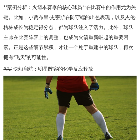
**案例分析：火箭本赛季的核心球员**在比赛中的作用尤为关
键。比如，小贾布里·史密斯在防守端的出色表现，以及杰伦·
格林成长为稳定得分点，都为球队注入了活力。此外，球队
主帅在比赛阵容上的调整，也成为火箭重新崛起的重要因
素。正是这些细节累积，才让一个处于重建中的球队，再次
拥有“飞天”的可能性。
### 快船启航：明星阵容的化学反应释放