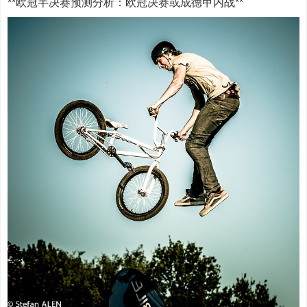
**欧冠半决赛预测分析：欧冠决赛或成德甲内战**