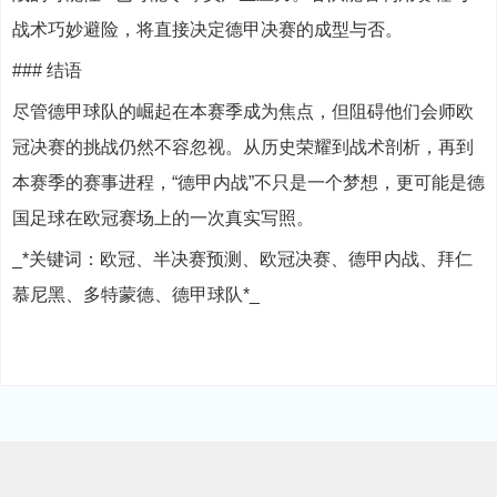
战术巧妙避险，将直接决定德甲决赛的成型与否。
### 结语
尽管德甲球队的崛起在本赛季成为焦点，但阻碍他们会师欧
冠决赛的挑战仍然不容忽视。从历史荣耀到战术剖析，再到
本赛季的赛事进程，“德甲内战”不只是一个梦想，更可能是德
国足球在欧冠赛场上的一次真实写照。
_*关键词：欧冠、半决赛预测、欧冠决赛、德甲内战、拜仁
慕尼黑、多特蒙德、德甲球队*_