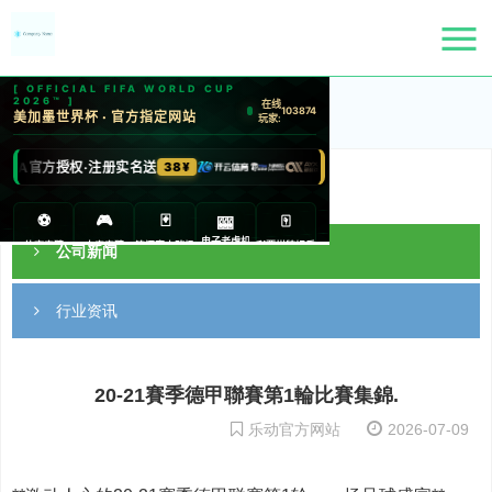
首页
>
新闻中心
新闻中心
公司新闻
行业资讯
20-21賽季德甲聯賽第1輪比賽集錦.
乐动官方网站
2026-07-09