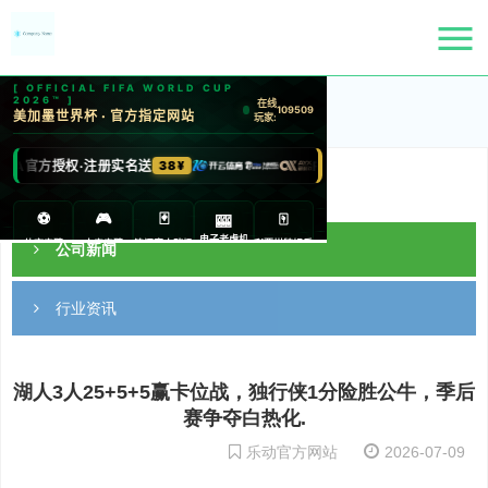
首页
>
新闻中心
新闻中心
公司新闻
行业资讯
湖人3人25+5+5赢卡位战，独行侠1分险胜公牛，季后
赛争夺白热化.
乐动官方网站
2026-07-09