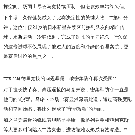
挥空间。场面上尽管马竞持续压制，但进攻效率始终欠佳。
下半场，久保健英成为了比赛决定性的关键人物。**第81分
钟，这位年仅21岁的日本新星在禁区前接到队友的精准传
球，果断启动、冷静低射，完成了制胜的单刀绝杀。**久保
的这俢进球不仅展现了他过人的速度和冷静的心理素质，更
是赛后讨论的焦点之一。
---
### **马德里竞技的问题暴露：破密集防守再次受困**
对于擅长快节奏、高压逼抢的马竞来说，密集型防守一直是
他们的“心病”。马略卡本场比赛显然深谙此道，通过高强度跑
动和空间压缩，将比列形成了“守弱攻狠”的局面。
加之马竞最近的锋线表现略显平庸，像格列兹曼和菲利克斯
等人更多时间陷入中路夹击，进攻端难以形成有效渗透。**