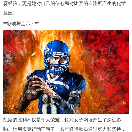
赛经验，更是她对自己的信心和对比赛的专注所产生的化学
反应。
**影响与启示：**
凯斯的胜利不仅是个人荣耀，也对女子网坛产生了深远影
响。她用实际行动证明了一名年轻运动员通过努力和坚持，