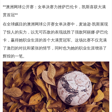
**澳洲网球公开赛：女单决赛力挫萨巴伦卡，凯斯喜获大满
贯首冠**
在全球瞩目的澳洲网球公开赛女单决赛中，麦迪逊·凯斯展现
了惊人的实力，以无可匹敌的表现战胜了强敌阿丽娜·萨巴伦
卡，赢得她职业生涯的首个大满贯冠军。这场比赛不仅充满
了激烈的对抗和紧张的情节，同时也为她的职业生涯增添了
辉煌的一笔。