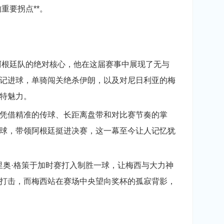
重要拐点**。
阿根廷队的绝对核心，他在这届赛事中展现了无与
记进球，单骑闯关绝杀伊朗，以及对尼日利亚的梅
特魅力。
凭借精准的传球、长距离盘带和对比赛节奏的掌
球，带领阿根廷挺进决赛，这一幕至今让人记忆犹
 马里奥·格策于加时赛打入制胜一球，让梅西与大力神
打击，而梅西站在赛场中央望向奖杯的孤寂背影，