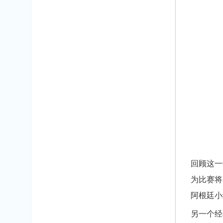
回顾这一
为比赛将
阿根廷小
另一个经