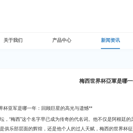
关于我们
产品中心
新闻资讯
梅西世界杯亞軍是哪一
世界杯亚军是哪一年：回顾巨星的高光与遗憾**
坛，“梅西”这个名字早已成为传奇的代名词。他不仅是阿根廷
是俱乐部层面的辉煌，还是他个人的过人天赋，梅西的世界杯征