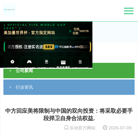
首页
>
新闻中心
新闻中心
公司新闻
行业资讯
中方回应美将限制与中国的双向投资：将采取必要手
段捍卫自身合法权益.
乐动官方网站
2026-07-09