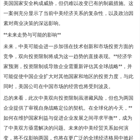
美国国家安全构成威胁，但仍难以改变已有的制裁措施。这
一案例充分显示了当前中美经济关系的复杂性，以及政治因
素对商业决策的深远影响。
**未来走势与可能的影响**
未来，中美可能会进一步加强在技术创新和市场投资方面的
竞争，双向投资限制将成为这一趋势的直接表现。**经济学
家预测，投资限制或导致企业需重新评估其全球战略**，并
可能促使中国企业扩大对其他国家和地区的投资力度，与此
同时，美国公司在中国市场的经营也将受到波及。
总的来看，此次中美双向投资限制虽潜藏风险，但也为两国
企业提供了审视自身战略定位的契机。在全球化的今天，**
如何在维护国家利益与促进企业发展之间寻求平衡**，成为
了中美双方亟需解决的问题。未来的中美经贸关系如何演
变，将不仅影响两国，也将在更广泛的全球经济格局中掀起