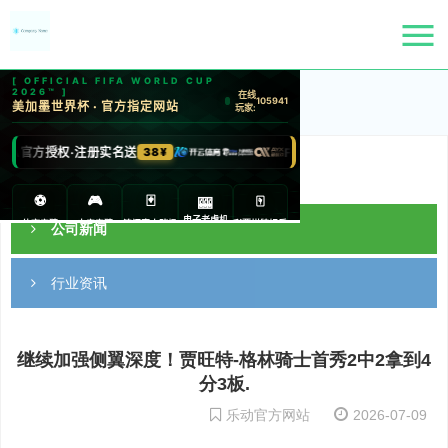
首页
>
新闻中心
新闻中心
公司新闻
行业资讯
继续加强侧翼深度！贾旺特-格林骑士首秀2中2拿到4
分3板.
乐动官方网站
2026-07-09