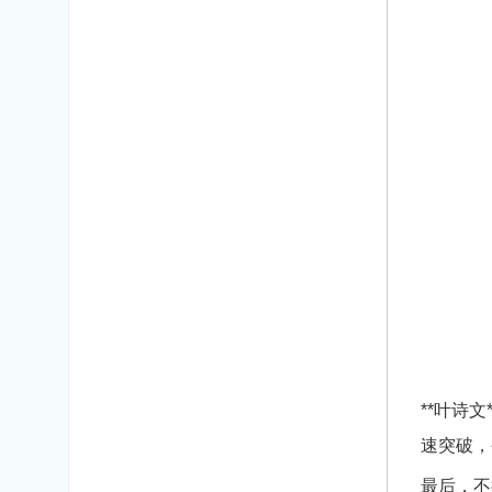
**叶诗
速突破，
最后，不