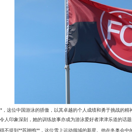
文**，这位中国游泳的骄傲，以其卓越的个人成绩和勇于挑战的
令人印象深刻，她的训练故事亦成为游泳爱好者津津乐道的话题
得不提到**苏翊鸣**，这位雪上运动领域的新星。他在冬奥会