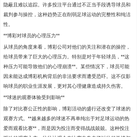
隐蔽且难以追踪。许多投注平台通过不正当手段诱导球员和
裁判参与操控，这种趋势正在削弱足球运动的完整性和纯洁
性。
**博彩对球员的心理压力**
从球员的角度来看，博彩公司对他们的关注和潜在的操控，
给球员带来了巨大的心理压力。特别是对于年轻球员，**这
种压力可能导致他们的心理崩溃**。某些情况下，球员可能
因未能达成博彩机构背后的非法要求而遭受恐吓。这不仅影
响球员的职业生涯发展，更对其心理健康造成持久伤害。
**球迷的观赛体验受到影响**
除了对比赛公正性的影响，博彩活动的盛行还改变了球迷的
观赛方式。**越来越多的球迷不再单纯出于对足球运动的热
爱而观看比赛**，而是因为投注而变得战战兢兢。这种投注